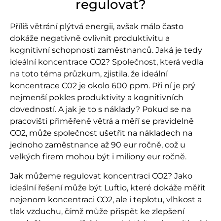
regulovat?
Příliš větrání plýtvá energii, avšak málo často
dokáže negativně ovlivnit produktivitu a
kognitivní schopnosti zaměstnanců. Jaká je tedy
ideální koncentrace CO
2
? Společnost, která vedla
na toto téma průzkum, zjistila, že ideální
koncentrace C0
2
je okolo 600 ppm. Při ní je prý
nejmenší pokles produktivity a kognitivních
dovedností. A jak je to s náklady? Pokud se na
pracovišti přiměřeně větrá a měří se pravidelně
CO
2
, může společnost ušetřit na nákladech na
jednoho zaměstnance až 90 eur ročně, což u
velkých firem mohou být i miliony eur ročně.
Jak můžeme regulovat koncentraci CO
2
? Jako
ideální řešení může být Luftio, které dokáže měřit
nejenom koncentraci CO
2
, ale i teplotu, vlhkost a
tlak vzduchu, čímž může přispět ke zlepšení