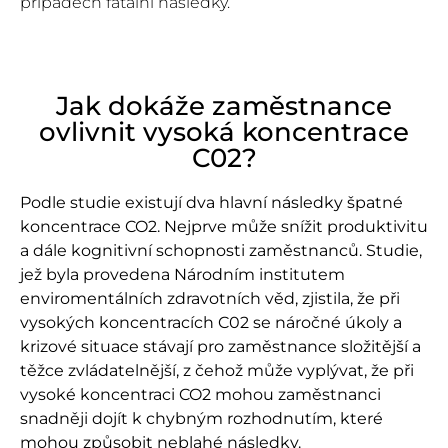
případech fatální následky.
Jak dokáže zaměstnance
ovlivnit vysoká koncentrace
C02?
Podle studie existují dva hlavní následky špatné
koncentrace CO
2
. Nejprve může snížit produktivitu
a dále kognitivní schopnosti zaměstnanců. Studie,
jež byla provedena Národním institutem
enviromentálních zdravotních věd, zjistila, že při
vysokých koncentracích C0
2
se náročné úkoly a
krizové situace stávají pro zaměstnance složitější a
těžce zvládatelnější, z čehož může vyplývat, že při
vysoké koncentraci CO
2
mohou zaměstnanci
snadněji dojít k chybným rozhodnutím, které
mohou způsobit neblahé následky.