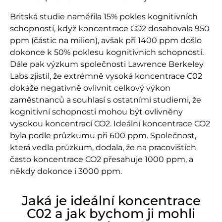
Britská studie naměřila 15% pokles kognitivních
schopností, když koncentrace CO
2
dosahovala 950
ppm (částic na milion), avšak při 1400 ppm došlo
dokonce k 50% poklesu kognitivních schopností.
Dále pak výzkum společnosti Lawrence Berkeley
Labs zjistil, že extrémně vysoká koncentrace C0
2
dokáže negativně ovlivnit celkový výkon
zaměstnanců a souhlasí s ostatními studiemi, že
kognitivní schopnosti mohou být ovlivněny
vysokou koncentrací CO
2
. Ideální koncentrace CO
2
byla podle průzkumu při 600 ppm. Společnost,
která vedla průzkum, dodala, že na pracovištích
často koncentrace CO
2
přesahuje 1000 ppm, a
někdy dokonce i 3000 ppm.
Jaká je ideální koncentrace
C02 a jak bychom ji mohli