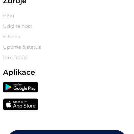
Zdroje
Blog
Udržitelnost
E-book
Uptime & status
Pro média
Aplikace