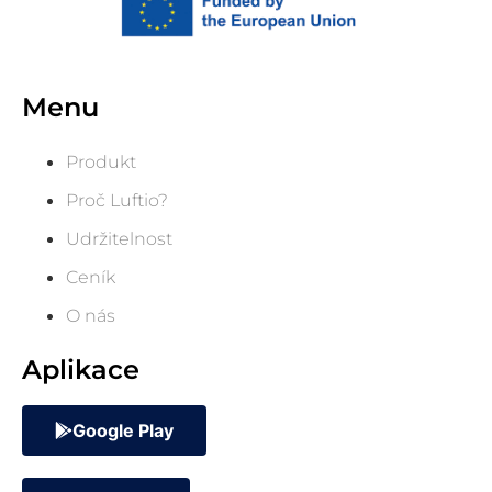
Menu
Produkt
Proč Luftio?
Udržitelnost
Ceník
O nás
Aplikace
Google Play